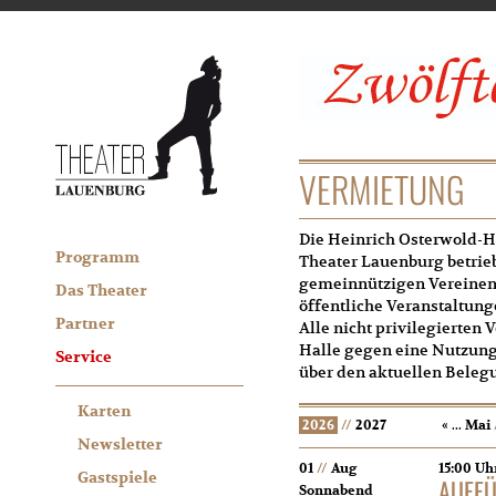
VERMIETUNG
Die Heinrich Osterwold-Ha
Programm
Theater Lauenburg betrie
gemeinnützigen Vereinen 
Das Theater
öffentliche Veranstaltung
Partner
Alle nicht privilegierten 
Halle gegen eine Nutzung
Service
über den aktuellen Beleg
Karten
2026
//
2027
« ...
Mai
Newsletter
01
//
Aug
15:00 Uh
Gastspiele
AUFF
Sonnabend