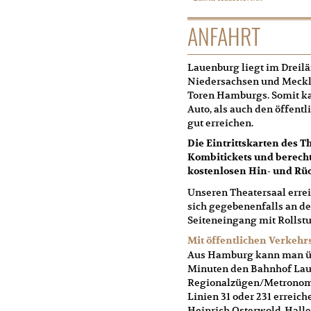
ANFAHRT
Lauenburg liegt im Dreilä
Niedersachsen und Meckl
Toren Hamburgs. Somit k
Auto, als auch den öffent
gut erreichen.
Die Eintrittskarten des 
Kombitickets und berecht
kostenlosen Hin- und Rü
Unseren Theatersaal erreic
sich gegebenenfalls an de
Seiteneingang mit Rollst
Mit öffentlichen Verkehr
Aus Hamburg kann man übe
Minuten den Bahnhof Lau
Regionalzügen/Metronom 
Linien 31 oder 231 erreic
Heinrich Osterwold-Halle