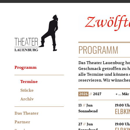
PROGRAMM
Das Theater Lauenburg ho
Programm
Geschmack getroffen zu h
alle Termine und können d
reservieren. Wir wünschen
Termine
Stücke
2026
//
2027
«
...
Mär
Archiv
13
//
Jun
19:00 Uh
ELBKI
Sonnabend
Das Theater
Partner
27
//
Jun
19:00 Uh
ELBKI
Sonnabend