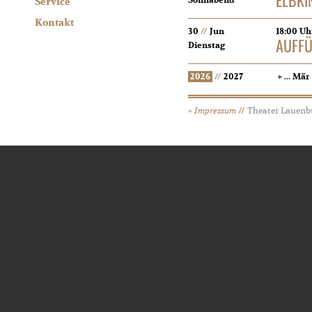
Service
Kontakt
30
//
Jun
18:00 Uh
AUFF
Dienstag
2026
//
2027
«
...
Mär
Impressum
//
Theater Lauen